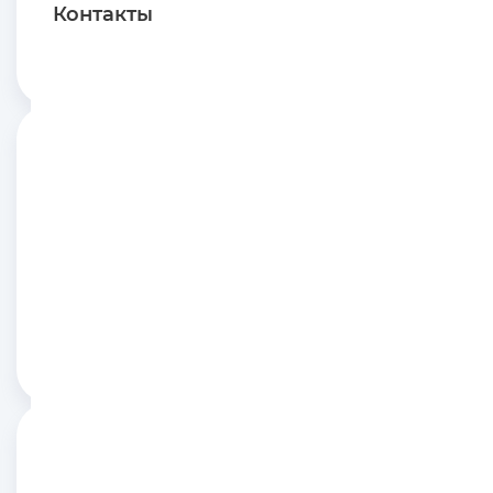
нареканий. Кот доволен, мы тоже. Точно буду
Контакты
брать еще. Надеюсь, со временем останется на
том же уровне
Ирина Ю.
05.08.2024
Запаковано хорошо. Пока это лучший
наполнитель, который я брала. Действительно
быстро собирается комочками и удерживает
запах, не превращается в пыль, как другие
наполнители. Мне 5 л на 2 х котов хватает на 10
дней. Получается недорого. Спасибо!
Марина П.
04.08.2024