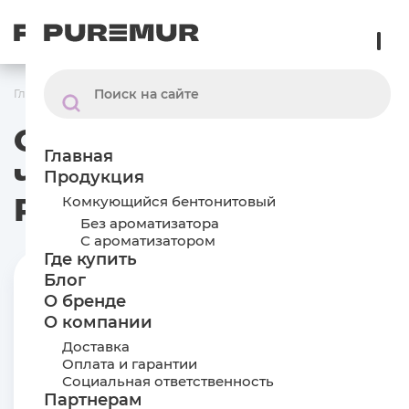
RU
Главная
/
Отзывы
Отзывы о бренде,
Главная
что говорят о
Продукция
Puremur на сайте
Комкующийся бентонитовый
Без ароматизатора
С ароматизатором
Где купить
Блог
О бренде
Руслан М.
О компании
05.08.2024
Доставка
Качество радует. Не хуже более дорогих таких
Оплата и гарантии
же наполнителей. Просто обязательно
Социальная ответственность
выдерживать уровень 7-8 см, тогда никаких
Партнерам