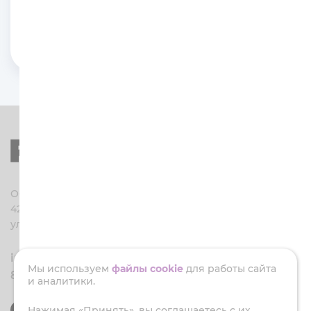
вокруг лотка остается совсем немного, пыли
мало, комочки твердые и не пахнут. Это
главное. Рекомендую.
ООО «Баулюкс»
423450, Россия, Татарстан, г. Альметьевск,
ул. Защитников Отечества, 9А
info-nkt@baulux.org
Мы используем
файлы cookie
для работы сайта
8 (800) 350-16-11
и аналитики.
Нажимая «Принять», вы соглашаетесь с их