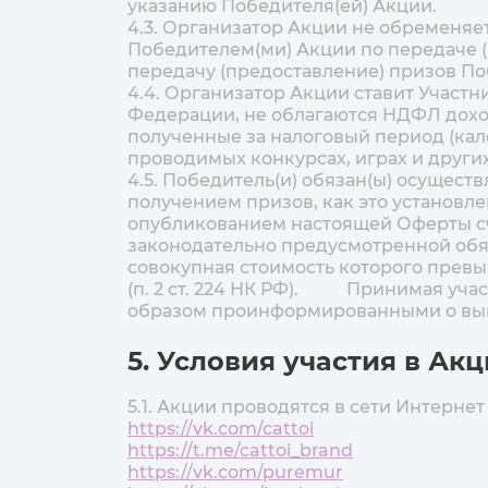
указанию Победителя(ей) Акции.
4.3. Организатор Акции не обременяе
Победителем(ми) Акции по передаче (
передачу (предоставление) призов П
4.4. Организатор Акции ставит Участн
Федерации, не облагаются НДФЛ доход
полученные за налоговый период (кале
проводимых конкурсах, играх и других 
4.5. Победитель(и) обязан(ы) осущест
получением призов, как это установ
опубликованием настоящей Оферты сч
законодательно предусмотренной обяз
совокупная стоимость которого превы
(п. 2 ст. 224 НК РФ). Принимая учас
образом проинформированными о вы
5. Условия участия в Ак
5.1. Акции проводятся в сети Интерне
https://vk.com/cattoi
https://t.me/cattoi_brand
https://vk.com/puremur