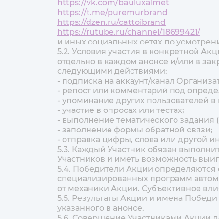
https://vk.com/bauluxalmet
https://t.me/puremurbrand
https://dzen.ru/cattoibrand
https://rutube.ru/channel/18699421/
и иных социальных сетях по усмотрен
5.2. Условия участия в конкретной Ак
отдельно в каждом анонсе и/или в за
следующими действиями:
- подписка на аккаунт/канал Организа
- репост или комментарий под опред
- упоминание других пользователей в
- участие в опросах или тестах;
- выполнение тематического задания (
- заполнение формы обратной связи;
- отправка цифры, слова или другой и
5.3. Каждый Участник обязан выполни
Участников и иметь возможность выиг
5.4. Победители Акции определяются 
специализированных программ автомати
от механики Акции. Субъективное вли
5.5. Результаты Акции и имена Победи
указанного в анонсе.
5.6. Совершение Участниками Акции д