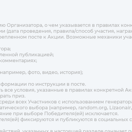
ию Организатора, о чем указывается в правилах кон
ции (дата проведения, правила/способ участия, наг
крепленном посте к Акции. Возможные механики уча
тора;
еленной публикацией;
 комментариях;
например, фото, видео, история);
нформации по инструкции в посте.
ть все условия, указанные в правилах конкретной А
рать приз.
среди всех Участников с использованием генератор
ческого выбора (например, random.org, Lizaonair,
яние при выборе Победителя(ей) исключается.
теля(ей) фиксируются и публикуются в социальных с
ействий, указанных в настоящей разделе означает п