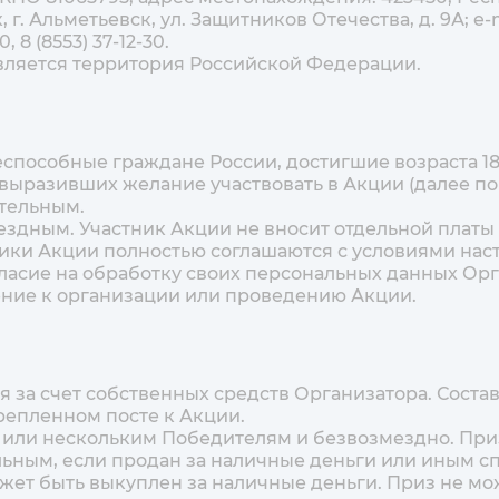
 г. Альметьевск, ул. Защитников Отечества, д. 9А; e-
00, 8 (8553) 37-12-30.
вляется территория Российской Федерации.
ееспособные граждане России, достигшие возраста 1
ыразивших желание участвовать в Акции (далее по т
ательным.
мездным. Участник Акции не вносит отдельной платы 
тники Акции полностью соглашаются с условиями на
гласие на обработку своих персональных данных Орг
ие к организации или проведению Акции.
я за счет собственных средств Организатора. Сост
репленном посте к Акции.
у или нескольким Победителям и безвозмездно. Пр
льным, если продан за наличные деньги или иным сп
ет быть выкуплен за наличные деньги. Приз не мож