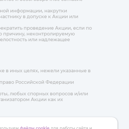
ерной информации, накрутки
Участнику в допуске к Акции или
рекратить проведение Акции, если по
ую причину, неконтролируемую
 целостность или надлежащее
кже в иных целях, нежели указанные в
е право Российской Федерации
рты, любых спорных вопросов и/или
ганизатором Акции как их
пользуем
файлы cookie
для работы сайта и