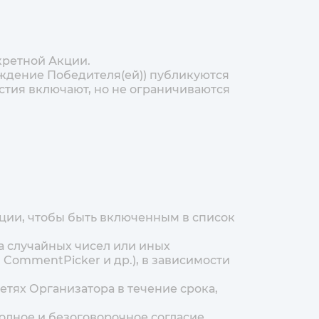
кретной Акции.
раждение Победителя(ей)) публикуются
стия включают, но не ограничиваются
кции, чтобы быть включенным в список
а случайных чисел или иных
 CommentPicker и др.), в зависимости
етях Организатора в течение срока,
олное и безоговорочное согласие