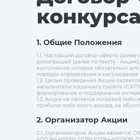
конкурс
1. Общие Положения
1.1. Настоящий договор-оферта (далее
розыгрышей (далее по тексту - Акция)
выполнение которых обязательно для 
порядок определения и награждения
1.2. Целью проведения Акции являетс
наполнители кошачьего туалета «CATT
формирование и поддержание интере
1.3. Акция не является лотереей либо
прибыли либо иного дохода, не обус
2. Организатор Акции
2.1. Организатором Акции является: 
КПП 164401001; ОГРН 1071644002638; О