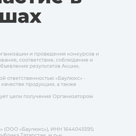
ышах
организации и проведения конкурсов и
ования, соответствие, соблюдение и
бъявления результатов Акции,
й ответственностью «Баулюкс» -
 качестве продукции, а также
едует цели получения Организатором
» (ООО «Баулюкс»), ИНН 1644045595;
ублика Татарстан, м.р-н