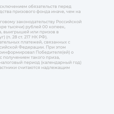
исключением обязательств перед
дства призового фонда иначе, чем на
логовому законодательству Российской
ре тысячи) рублей 00 копеек,
ов, выигрышей или призов в
(п. 28 ст. 217 НК РФ).
зательных платежей, связанных с
ссийской Федерации. При этом
оинформировал Победителя(ей) о
с получением такого приза,
 налоговый период (календарный год)
Участники считаются надлежащим