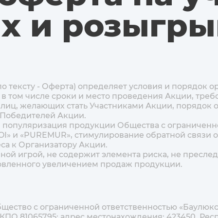
ах и розыгр
 по тексту - Оферта) определяет условия и порядок 
, в том числе сроки и место проведения Акции, треб
лиц, желающих стать Участниками Акции, порядок о
 Победителей Акции.
я популяризация продукции Общества с ограниченно
OI» и «PUREMUR», стимулирование обратной связи о
са к Организатору Акции.
 иной игрой, не содержит элемента риска, не пресл
ловленного увеличением продаж продукции.
Общество с ограниченной ответственностью «Баулюкс
КПО 81065795; адрес местонахождения: 423450, Респ