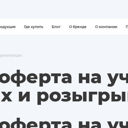
одукция
Где купить
Блог
О бренде
О компании
П
и розыгрышах
оферта на уч
ах и розыгр
оферта на уч