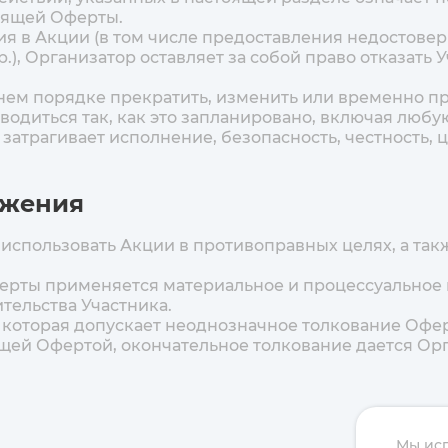
тоящей Оферты.
стия в Акции (в том числе предоставления недостов
.), Организатор оставляет за собой право отказать 
ннем порядке прекратить, изменить или временно п
водиться так, как это запланировано, включая люб
 затрагивает исполнение, безопасность, честность,
ожения
ет использовать Акции в противоправных целях, а та
Оферты применяется материальное и процессуально
тельства Участника.
и, которая допускает неоднозначное толкование Офе
щей Офертой, окончательное толкование дается Ор
Мы ис