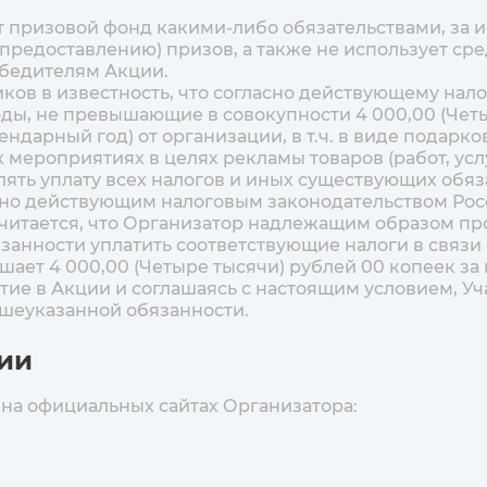
т призовой фонд какими-либо обязательствами, за 
предоставлению) призов, а также не использует сре
обедителям Акции.
иков в известность, что согласно действующему на
ы, не превышающие в совокупности 4 000,00 (Четы
ндарный год) от организации, в т.ч. в виде подарк
мероприятиях в целях рекламы товаров (работ, услуг) 
влять уплату всех налогов и иных существующих обя
лено действующим налоговым законодательством Ро
итается, что Организатор надлежащим образом пр
анности уплатить соответствующие налоги в связи 
шает 4 000,00 (Четыре тысячи) рублей 00 копеек за
тие в Акции и соглашаясь с настоящим условием, 
шеуказанной обязанности.
ции
т на официальных сайтах Организатора: